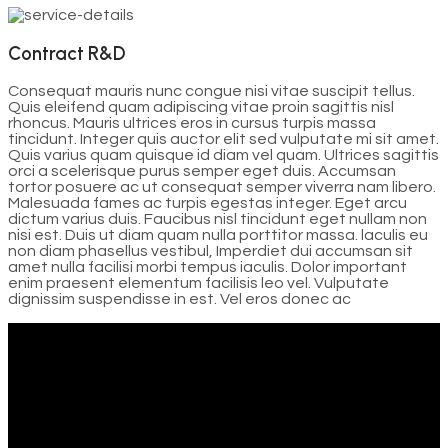
Contract R&D
Consequat mauris nunc congue nisi vitae suscipit tellus.
Quis eleifend quam adipiscing vitae proin sagittis nisl
rhoncus. Mauris ultrices eros in cursus turpis massa
tincidunt. Integer quis auctor elit sed vulputate mi sit amet.
Quis varius quam quisque id diam vel quam. Ultrices sagittis
orci a scelerisque purus semper eget duis. Accumsan
tortor posuere ac ut consequat semper viverra nam libero.
Malesuada fames ac turpis egestas integer. Eget arcu
dictum varius duis. Faucibus nisl tincidunt eget nullam non
nisi est. Duis ut diam quam nulla porttitor massa. laculis eu
non diam phasellus vestibul, Imperdiet dui accumsan sit
amet nulla facilisi morbi tempus iaculis. Dolor important
enim praesent elementum facilisis leo vel. Vulputate
dignissim suspendisse in est. Vel eros donec ac